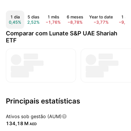
1 dia
5 dias
1 mês
6 meses
Year to date
1 an
0,45%
2,52%
−1,76%
−8,78%
−3,77%
−9,6
Comparar com Lunate S&P UAE Shariah
ETF
Principais estatísticas
Ativos sob gestão (AUM)
‪134,18 M‬
AED