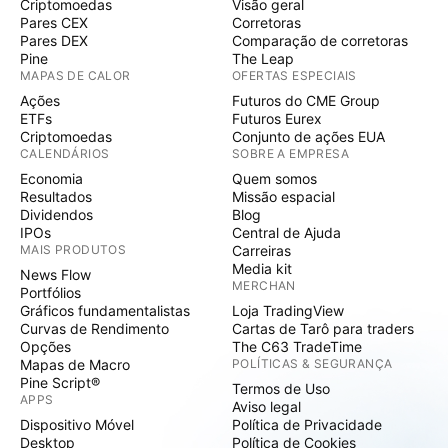
Criptomoedas
Visão geral
Pares CEX
Corretoras
Pares DEX
Comparação de corretoras
Pine
The Leap
MAPAS DE CALOR
OFERTAS ESPECIAIS
Ações
Futuros do CME Group
ETFs
Futuros Eurex
Criptomoedas
Conjunto de ações EUA
CALENDÁRIOS
SOBRE A EMPRESA
Economia
Quem somos
Resultados
Missão espacial
Dividendos
Blog
IPOs
Central de Ajuda
MAIS PRODUTOS
Carreiras
Media kit
News Flow
MERCHAN
Portfólios
Gráficos fundamentalistas
Loja TradingView
Curvas de Rendimento
Cartas de Tarô para traders
Opções
The C63 TradeTime
Mapas de Macro
POLÍTICAS & SEGURANÇA
Pine Script®
Termos de Uso
APPS
Aviso legal
Dispositivo Móvel
Política de Privacidade
Desktop
Política de Cookies