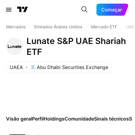
Começar
Mercados
/
Emirados Árabes Unidos
/
Mercado ETF
/
UAE
Lunate S&P UAE Shariah
ETF
UAEA
Abu Dhabi Securities Exchange
Visão geral
Perfil
Holdings
Comunidade
Sinais técnicos
Sa