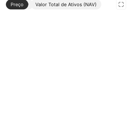
Preço
Mais
Valor Total de Ativos (NAV)