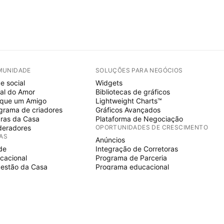
MUNIDADE
SOLUÇÕES PARA NEGÓCIOS
e social
Widgets
al do Amor
Bibliotecas de gráficos
ique um Amigo
Lightweight Charts™
grama de criadores
Gráficos Avançados
ras da Casa
Plataforma de Negociação
eradores
OPORTUNIDADES DE CRESCIMENTO
IAS
Anúncios
de
Integração de Corretoras
cacional
Programa de Parceria
estão da Casa
Programa educacional
E SCRIPT
icadores & estratégias
ards
elancers
aços pagos