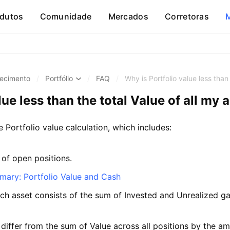
dutos
Comunidade
Mercados
Corretoras
ecimento
/
Portfólio
/
FAQ
/
Why is Portfolio value less than
ue less than the total Value of all my 
e Portfolio value calculation, which includes:
 of open positions.
mary: Portfolio Value and Cash
ch asset consists of the sum of Invested and Unrealized gai
l differ from the sum of Value across all positions by the a