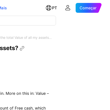
Mais
PT
Começar
 the total Value of all my assets…
assets?
n. More on this in: Value –
mount of Free cash, which