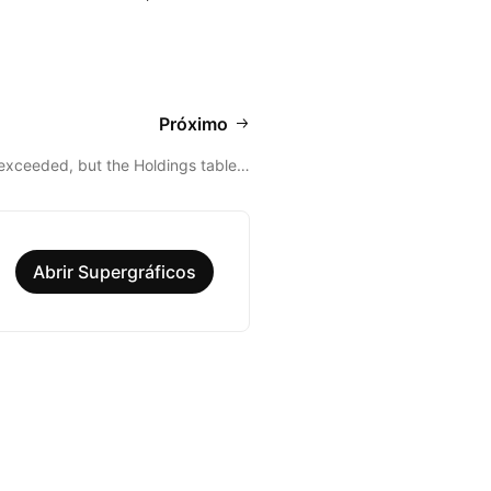
Próximo
t exceeded, but the Holdings table…
Abrir Supergráficos