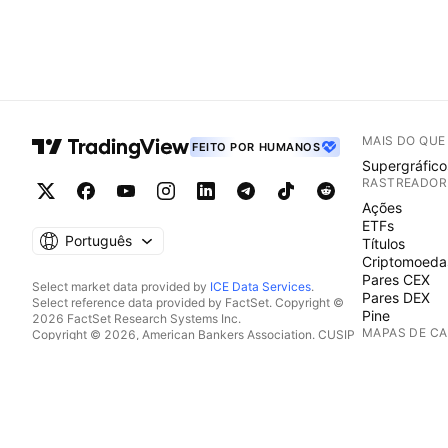
MAIS DO QU
FEITO POR HUMANOS
Supergráfico
RASTREADOR
Ações
ETFs
Português
Títulos
Criptomoeda
Pares CEX
Select market data provided by
ICE Data Services
.
Pares DEX
Select reference data provided by FactSet. Copyright ©
Pine
2026 FactSet Research Systems Inc.
MAPAS DE C
Copyright © 2026, American Bankers Association. CUSIP
Database provided by FactSet Research Systems Inc. All
Ações
rights reserved.
ETFs
SEC filings and other documents provided by
Quartr
.
Criptomoeda
© 2026 TradingView, Inc.
CALENDÁRIO
Economia