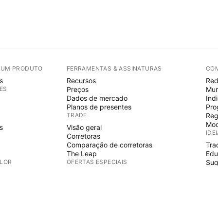
E UM PRODUTO
FERRAMENTAS & ASSINATURAS
CO
s
Recursos
Red
ES
Preços
Mur
Dados de mercado
Ind
Planos de presentes
Pro
TRADE
Reg
Mod
s
Visão geral
IDE
Corretoras
Comparação de corretoras
Tra
The Leap
Edu
ALOR
OFERTAS ESPECIAIS
Sug
PIN
Futuros do CME Group
Futuros Eurex
Ind
s
Conjunto de ações EUA
Wiz
S
SOBRE A EMPRESA
Fre
Esp
Quem somos