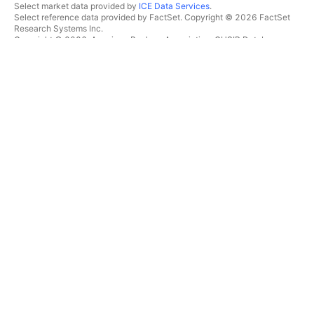
Select market data provided by
ICE Data Services
.
Select reference data provided by FactSet. Copyright © 2026 FactSet
Research Systems Inc.
Copyright © 2026, American Bankers Association. CUSIP Database
provided by FactSet Research Systems Inc. All rights reserved.
SEC filings and other documents provided by
Quartr
.
© 2026 TradingView, Inc.
MAIS DO QUE UM PRODUTO
FERRAMENTAS & ASSINATURAS
Supergráficos
Recursos
RASTREADORES
Preços
Dados de mercado
Ações
Planos de presentes
ETFs
TRADE
Títulos
Criptomoedas
Visão geral
Pares CEX
Corretoras
Pares DEX
Comparação de corretoras
Pine
The Leap
MAPAS DE CALOR
OFERTAS ESPECIAIS
Ações
Futuros do CME Group
ETFs
Futuros Eurex
Criptomoedas
Conjunto de ações EUA
CALENDÁRIOS
SOBRE A EMPRESA