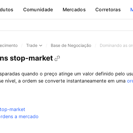
dutos
Comunidade
Mercados
Corretoras
ecimento
/
Trade
/
Base de Negociação
/
Dominando as or
ns stop-market
sparadas quando o preço atinge um valor definido pelo u
se nível, a ordem se converte instantaneamente em uma
or
stop-market
ordens a mercado