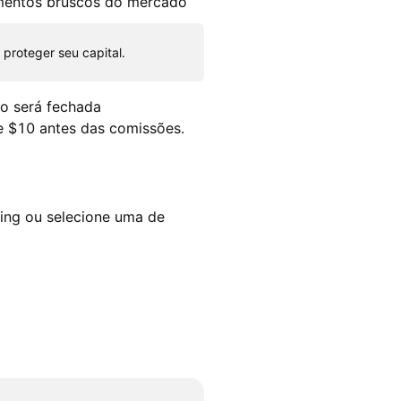
mentos bruscos do mercado
proteger seu capital.
ão será fechada
e $10 antes das comissões.
ding ou selecione uma de