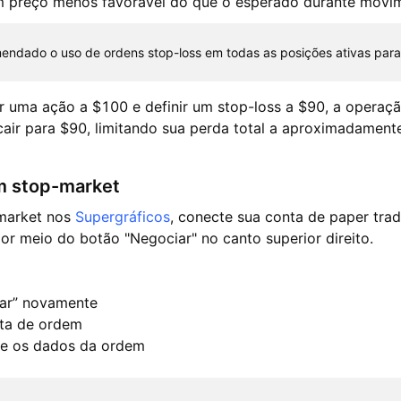
m preço menos favorável do que o esperado durante movi
ndado o uso de ordens stop-loss em todas as posições ativas para 
 uma ação a $100 e definir um stop-loss a $90, a operaç
air para $90, limitando sua perda total a aproximadament
m stop-market
market nos
Supergráficos
, conecte sua conta de paper tra
or meio do botão "Negociar" no canto superior direito.
iar” novamente
eta de ordem
p e os dados da ordem