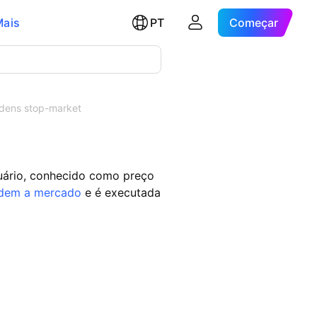
Mais
PT
Começar
dens stop-market
suário, conhecido como preço
dem a mercado
e é executada