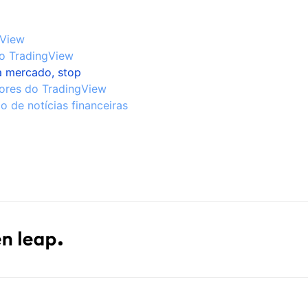
gView
do TradingView
 a mercado, stop
dores do TradingView
o de notícias financeiras