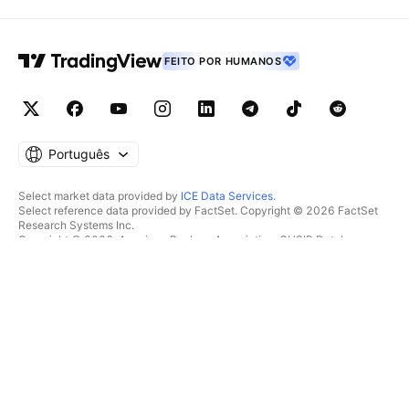
FEITO POR HUMANOS
Português
Select market data provided by
ICE Data Services
.
Select reference data provided by FactSet. Copyright © 2026 FactSet
Research Systems Inc.
Copyright © 2026, American Bankers Association. CUSIP Database
provided by FactSet Research Systems Inc. All rights reserved.
SEC filings and other documents provided by
Quartr
.
© 2026 TradingView, Inc.
MAIS DO QUE UM PRODUTO
FERRAMENTAS & ASSINATURAS
Supergráficos
Recursos
RASTREADORES
Preços
Dados de mercado
Ações