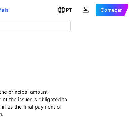
Mais
PT
Começar
 the principal amount
nt the issuer is obligated to
nifies the final payment of
m.