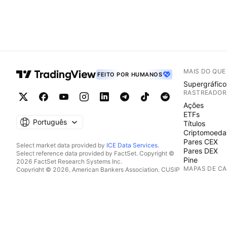
MAIS DO QU
FEITO POR HUMANOS
Supergráfico
RASTREADOR
Ações
ETFs
Português
Títulos
Criptomoeda
Pares CEX
Select market data provided by
ICE Data Services
.
Pares DEX
Select reference data provided by FactSet. Copyright ©
Pine
2026 FactSet Research Systems Inc.
MAPAS DE C
Copyright © 2026, American Bankers Association. CUSIP
Database provided by FactSet Research Systems Inc. All
Ações
rights reserved.
ETFs
SEC filings and other documents provided by
Quartr
.
Criptomoeda
© 2026 TradingView, Inc.
CALENDÁRIO
Economia