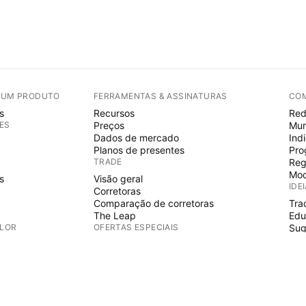
E UM PRODUTO
FERRAMENTAS & ASSINATURAS
CO
s
Recursos
Red
ES
Preços
Mur
Dados de mercado
Ind
Planos de presentes
Pro
TRADE
Reg
Mod
s
Visão geral
IDE
Corretoras
Comparação de corretoras
Tra
The Leap
Edu
ALOR
OFERTAS ESPECIAIS
Sug
PIN
Futuros do CME Group
Futuros Eurex
Ind
s
Conjunto de ações EUA
Wiz
S
SOBRE A EMPRESA
Fre
Esp
Quem somos