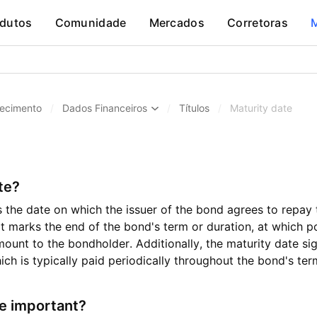
dutos
Comunidade
Mercados
Corretoras
ecimento
/
Dados Financeiros
/
Títulos
/
Maturity date
te?
s the date on which the issuer of the bond agrees to repay
 marks the end of the bond's term or duration, at which poi
amount to the bondholder. Additionally, the maturity date sig
ich is typically paid periodically throughout the bond's ter
te important?