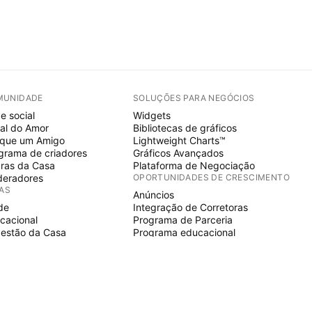
MUNIDADE
SOLUÇÕES PARA NEGÓCIOS
e social
Widgets
al do Amor
Bibliotecas de gráficos
ique um Amigo
Lightweight Charts™
grama de criadores
Gráficos Avançados
ras da Casa
Plataforma de Negociação
eradores
OPORTUNIDADES DE CRESCIMENTO
IAS
Anúncios
de
Integração de Corretoras
cacional
Programa de Parceria
estão da Casa
Programa educacional
E SCRIPT
icadores & estratégias
ards
elancers
aços pagos