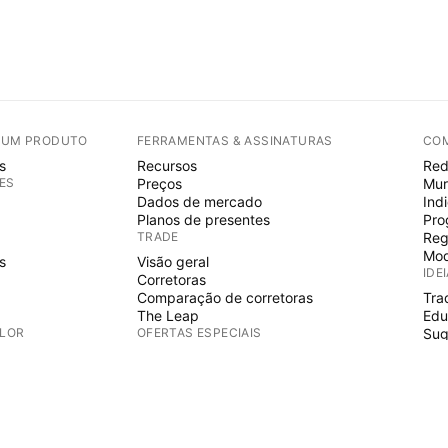
E UM PRODUTO
FERRAMENTAS & ASSINATURAS
CO
s
Recursos
Red
ES
Preços
Mur
Dados de mercado
Ind
Planos de presentes
Pro
TRADE
Reg
Mod
s
Visão geral
IDE
Corretoras
Comparação de corretoras
Tra
The Leap
Edu
ALOR
OFERTAS ESPECIAIS
Sug
PIN
Futuros do CME Group
Futuros Eurex
Ind
s
Conjunto de ações EUA
Wiz
S
SOBRE A EMPRESA
Fre
Esp
Quem somos