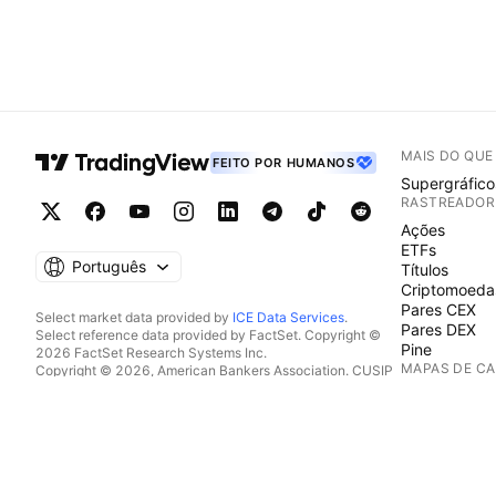
MAIS DO QU
FEITO POR HUMANOS
Supergráfico
RASTREADOR
Ações
ETFs
Português
Títulos
Criptomoeda
Pares CEX
Select market data provided by
ICE Data Services
.
Pares DEX
Select reference data provided by FactSet. Copyright ©
Pine
2026 FactSet Research Systems Inc.
MAPAS DE C
Copyright © 2026, American Bankers Association. CUSIP
Database provided by FactSet Research Systems Inc. All
Ações
rights reserved.
ETFs
SEC filings and other documents provided by
Quartr
.
Criptomoeda
© 2026 TradingView, Inc.
CALENDÁRIO
Economia