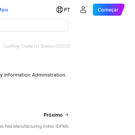
Mais
PT
Começar
Cushing Crude Oil Stocks (CCOS)
y Information Administration.
Próximo
las Fed Manufacturing Index (DFMI)