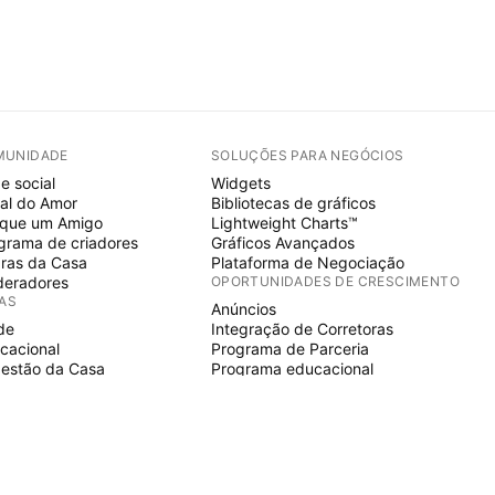
MUNIDADE
SOLUÇÕES PARA NEGÓCIOS
e social
Widgets
al do Amor
Bibliotecas de gráficos
ique um Amigo
Lightweight Charts™
grama de criadores
Gráficos Avançados
ras da Casa
Plataforma de Negociação
eradores
OPORTUNIDADES DE CRESCIMENTO
IAS
Anúncios
de
Integração de Corretoras
cacional
Programa de Parceria
estão da Casa
Programa educacional
E SCRIPT
icadores & estratégias
ards
elancers
aços pagos