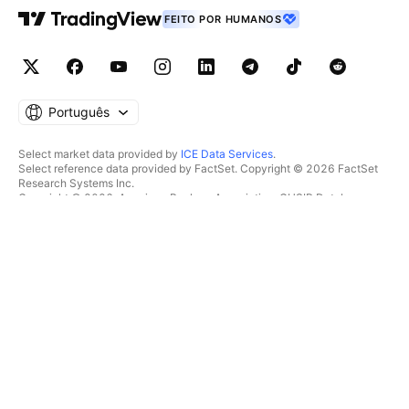
FEITO POR HUMANOS
Português
Select market data provided by
ICE Data Services
.
Select reference data provided by FactSet. Copyright © 2026 FactSet
Research Systems Inc.
Copyright © 2026, American Bankers Association. CUSIP Database
provided by FactSet Research Systems Inc. All rights reserved.
SEC filings and other documents provided by
Quartr
.
© 2026 TradingView, Inc.
MAIS DO QUE UM PRODUTO
FERRAMENTAS & ASSINATURAS
Supergráficos
Recursos
RASTREADORES
Preços
Dados de mercado
Ações
Planos de presentes
ETFs
TRADE
Títulos