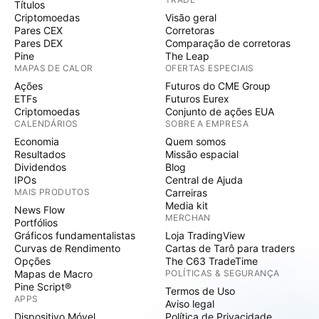
Títulos
Criptomoedas
Visão geral
Pares CEX
Corretoras
Pares DEX
Comparação de corretoras
Pine
The Leap
MAPAS DE CALOR
OFERTAS ESPECIAIS
Ações
Futuros do CME Group
ETFs
Futuros Eurex
Criptomoedas
Conjunto de ações EUA
CALENDÁRIOS
SOBRE A EMPRESA
Economia
Quem somos
Resultados
Missão espacial
Dividendos
Blog
IPOs
Central de Ajuda
MAIS PRODUTOS
Carreiras
Media kit
News Flow
MERCHAN
Portfólios
Gráficos fundamentalistas
Loja TradingView
Curvas de Rendimento
Cartas de Tarô para traders
Opções
The C63 TradeTime
Mapas de Macro
POLÍTICAS & SEGURANÇA
Pine Script®
Termos de Uso
APPS
Aviso legal
Dispositivo Móvel
Política de Privacidade