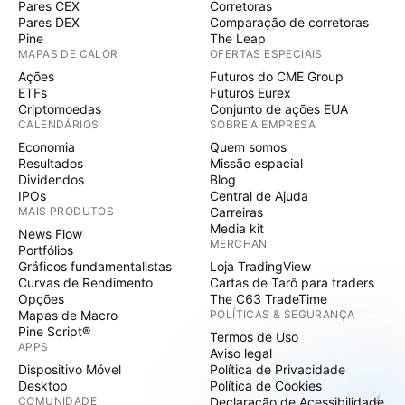
Pares CEX
Corretoras
Pares DEX
Comparação de corretoras
Pine
The Leap
MAPAS DE CALOR
OFERTAS ESPECIAIS
Ações
Futuros do CME Group
ETFs
Futuros Eurex
Criptomoedas
Conjunto de ações EUA
CALENDÁRIOS
SOBRE A EMPRESA
Economia
Quem somos
Resultados
Missão espacial
Dividendos
Blog
IPOs
Central de Ajuda
MAIS PRODUTOS
Carreiras
Media kit
News Flow
MERCHAN
Portfólios
Gráficos fundamentalistas
Loja TradingView
Curvas de Rendimento
Cartas de Tarô para traders
Opções
The C63 TradeTime
Mapas de Macro
POLÍTICAS & SEGURANÇA
Pine Script®
Termos de Uso
APPS
Aviso legal
Dispositivo Móvel
Política de Privacidade
Desktop
Política de Cookies
COMUNIDADE
Declaração de Acessibilidade