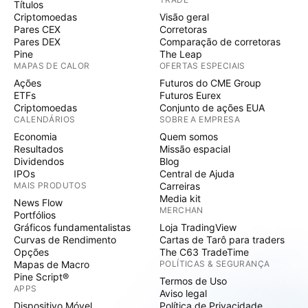
Títulos
Criptomoedas
Visão geral
Pares CEX
Corretoras
Pares DEX
Comparação de corretoras
Pine
The Leap
MAPAS DE CALOR
OFERTAS ESPECIAIS
Ações
Futuros do CME Group
ETFs
Futuros Eurex
Criptomoedas
Conjunto de ações EUA
CALENDÁRIOS
SOBRE A EMPRESA
Economia
Quem somos
Resultados
Missão espacial
Dividendos
Blog
IPOs
Central de Ajuda
MAIS PRODUTOS
Carreiras
Media kit
News Flow
MERCHAN
Portfólios
Gráficos fundamentalistas
Loja TradingView
Curvas de Rendimento
Cartas de Tarô para traders
Opções
The C63 TradeTime
Mapas de Macro
POLÍTICAS & SEGURANÇA
Pine Script®
Termos de Uso
APPS
Aviso legal
Dispositivo Móvel
Política de Privacidade