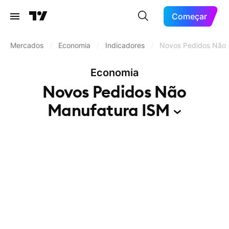
Começar
Mercados
/
Economia
/
Indicadores
/
Novos Pedidos Não 
Economia
Novos Pedidos Não
Manufatura
ISM