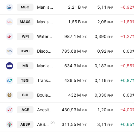
Manila Broadcasting Co.
2,21 B
5,11
−6,92
MBC
PHP
PHP
Max's Group Inc
1,65 B
2,08
−1,89
MAXS
PHP
PHP
Waterfront Philippines, Inc.
987,1 M
0,390
−1,27
WPI
PHP
PHP
Discovery World Corp.
785,68 M
0,92
0,00
DWC
PHP
PHP
Manila Bulletin Publishing Corp.
634,3 M
0,182
−0,55
MB
PHP
PHP
Transpacific Broadband Group International, Inc.
436,5 M
0,116
+0,87
TBGI
PHP
PHP
Boulevard Holdings Inc.
432 M
0,030
0,00
BHI
PHP
PHP
Acesite (Philippines) Hotel Corp.
430,93 M
1,20
−4,00
ACE
PHP
PHP
DR
ABS-CBN Holdings Corporation Shs Philippine Depository Receipts Repr. 1 sh
311,55 M
3,11
+0,65
ABSP
PHP
PHP