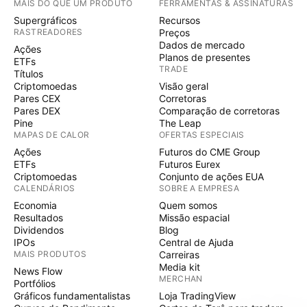
MAIS DO QUE UM PRODUTO
FERRAMENTAS & ASSINATURAS
Supergráficos
Recursos
RASTREADORES
Preços
Dados de mercado
Ações
Planos de presentes
ETFs
TRADE
Títulos
Criptomoedas
Visão geral
Pares CEX
Corretoras
Pares DEX
Comparação de corretoras
Pine
The Leap
MAPAS DE CALOR
OFERTAS ESPECIAIS
Ações
Futuros do CME Group
ETFs
Futuros Eurex
Criptomoedas
Conjunto de ações EUA
CALENDÁRIOS
SOBRE A EMPRESA
Economia
Quem somos
Resultados
Missão espacial
Dividendos
Blog
IPOs
Central de Ajuda
MAIS PRODUTOS
Carreiras
Media kit
News Flow
MERCHAN
Portfólios
Gráficos fundamentalistas
Loja TradingView