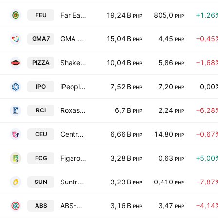
Far Eastern University, Incorporated
19,24 B
805,0
+1,26
FEU
PHP
PHP
GMA Network, Inc.
15,04 B
4,45
−0,45
GMA7
PHP
PHP
Shakey's Pizza Asia Ventures, Inc.
10,04 B
5,86
−1,68
PIZZA
PHP
PHP
iPeople Inc.
7,52 B
7,20
0,00
IPO
PHP
PHP
Roxas and Co. Inc.
6,7 B
2,24
−6,28
RCI
PHP
PHP
Centro Escolar University
6,66 B
14,80
−0,67
CEU
PHP
PHP
Figaro Culinary Group, Inc.
3,28 B
0,63
+5,00
FCG
PHP
PHP
Suntrust Resort Holdings, Inc.
3,23 B
0,410
−7,87
SUN
PHP
PHP
ABS-CBN Corporation
3,16 B
3,47
−4,14
ABS
PHP
PHP