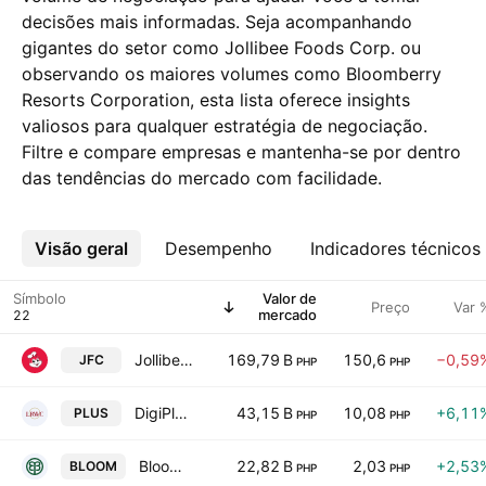
decisões mais informadas. Seja acompanhando
gigantes do setor como Jollibee Foods Corp. ou
observando os maiores volumes como Bloomberry
Resorts Corporation, esta lista oferece insights
valiosos para qualquer estratégia de negociação.
Filtre e compare empresas e mantenha-se por dentro
das tendências do mercado com facilidade.
Visão geral
Mais
Desempenho
Indicadores técnicos
Símbolo
Valor de
Preço
Var 
mercado
Jollibee Foods Corp.
169,79 B
150,6
−0,59
JFC
PHP
PHP
DigiPlus Interactive Corp
43,15 B
10,08
+6,11
PLUS
PHP
PHP
Bloomberry Resorts Corporation
22,82 B
2,03
+2,53
BLOOM
PHP
PHP