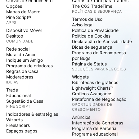
Curvas de Rendimento
Cartas de Tarô para traders
Opções
The C63 TradeTime
Mapas de Macro
POLÍTICAS & SEGURANÇA
Pine Script®
Termos de Uso
APPS
Aviso legal
Dispositivo Móvel
Política de Privacidade
Desktop
Política de Cookies
COMUNIDADE
Declaração de Acessibilidade
Dicas de segurança
Rede social
Programa de Recompensa
Mural do Amor
por Bugs
Indique um Amigo
Página de Status
Programa de criadores
SOLUÇÕES PARA NEGÓCIOS
Regras da Casa
Moderadores
Widgets
IDEIAS
Bibliotecas de gráficos
Lightweight Charts™
Trade
Gráficos Avançados
Educacional
Plataforma de Negociação
Sugestão da Casa
OPORTUNIDADES DE
PINE SCRIPT
CRESCIMENTO
Indicadores & estratégias
Anúncios
Wizards
Integração de Corretoras
Freelancers
Programa de Parceria
Espaços pagos
Programa educacional