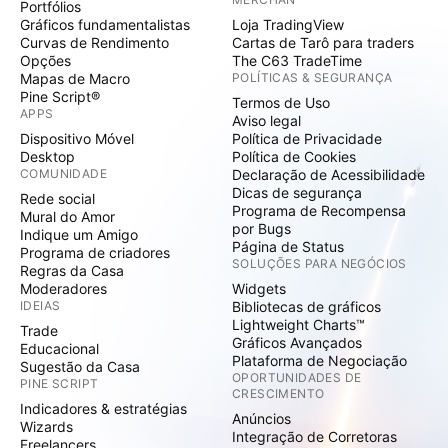
Portfólios
Gráficos fundamentalistas
Loja TradingView
Curvas de Rendimento
Cartas de Tarô para traders
Opções
The C63 TradeTime
Mapas de Macro
POLÍTICAS & SEGURANÇA
Pine Script®
Termos de Uso
APPS
Aviso legal
Dispositivo Móvel
Política de Privacidade
Desktop
Política de Cookies
COMUNIDADE
Declaração de Acessibilidade
Dicas de segurança
Rede social
Programa de Recompensa
Mural do Amor
por Bugs
Indique um Amigo
Página de Status
Programa de criadores
SOLUÇÕES PARA NEGÓCIOS
Regras da Casa
Moderadores
Widgets
IDEIAS
Bibliotecas de gráficos
Lightweight Charts™
Trade
Gráficos Avançados
Educacional
Plataforma de Negociação
Sugestão da Casa
OPORTUNIDADES DE
PINE SCRIPT
CRESCIMENTO
Indicadores & estratégias
Anúncios
Wizards
Integração de Corretoras
Freelancers