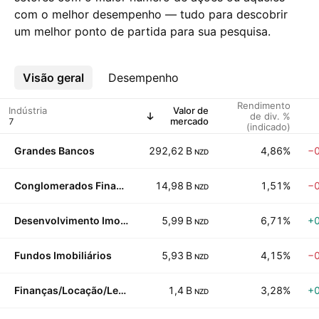
com o melhor desempenho — tudo para descobrir
um melhor ponto de partida para sua pesquisa.
Visão geral
Mais
Desempenho
Rendimento
Indústria
Valor de
de div. %
mercado
(indicado)
Grandes Bancos
292,62 B
4,86%
−
NZD
Conglomerados Financeiros
14,98 B
1,51%
−
NZD
Desenvolvimento Imobiliário
5,99 B
6,71%
+
NZD
Fundos Imobiliários
5,93 B
4,15%
−
NZD
Finanças/Locação/Leasing
1,4 B
3,28%
+
NZD