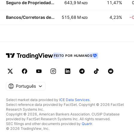
Seguro de Propriedade/Acidentes
643,9 M
11,47%
NZD
Bancos/Corretoras de Investimento
515,68 M
4,23%
−
NZD
FEITO POR HUMANOS
Português
Select market data provided by
ICE Data Services
.
Select reference data provided by FactSet. Copyright © 2026 FactSet
Research Systems Inc.
Copyright © 2026, American Bankers Association. CUSIP Database
provided by FactSet Research Systems Inc. All rights reserved.
SEC filings and other documents provided by
Quartr
.
© 2026 TradingView, Inc.