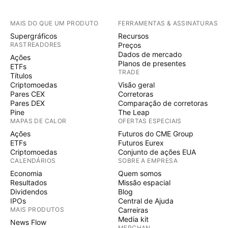
MAIS DO QUE UM PRODUTO
FERRAMENTAS & ASSINATURAS
Supergráficos
Recursos
RASTREADORES
Preços
Dados de mercado
Ações
Planos de presentes
ETFs
TRADE
Títulos
Criptomoedas
Visão geral
Pares CEX
Corretoras
Pares DEX
Comparação de corretoras
Pine
The Leap
MAPAS DE CALOR
OFERTAS ESPECIAIS
Ações
Futuros do CME Group
ETFs
Futuros Eurex
Criptomoedas
Conjunto de ações EUA
CALENDÁRIOS
SOBRE A EMPRESA
Economia
Quem somos
Resultados
Missão espacial
Dividendos
Blog
IPOs
Central de Ajuda
MAIS PRODUTOS
Carreiras
Media kit
News Flow
MERCHAN