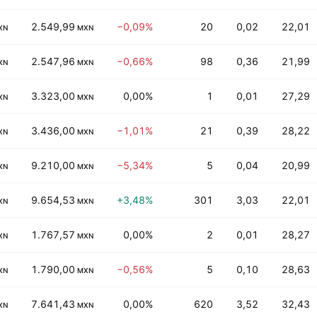
2.549,99
−0,09%
20
0,02
22,01
XN
MXN
2.547,96
−0,66%
98
0,36
21,99
XN
MXN
3.323,00
0,00%
1
0,01
27,29
XN
MXN
3.436,00
−1,01%
21
0,39
28,22
XN
MXN
9.210,00
−5,34%
5
0,04
20,99
XN
MXN
9.654,53
+3,48%
301
3,03
22,01
XN
MXN
1.767,57
0,00%
2
0,01
28,27
XN
MXN
1.790,00
−0,56%
5
0,10
28,63
XN
MXN
7.641,43
0,00%
620
3,52
32,43
XN
MXN