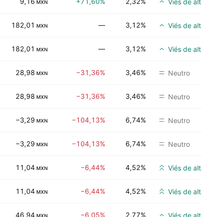
9,16
+71,60%
2,32%
Viés de alta
MXN
182,01
—
3,12%
Viés de alta
MXN
182,01
—
3,12%
Viés de alta
MXN
28,98
−31,36%
3,46%
Neutro
MXN
28,98
−31,36%
3,46%
Neutro
MXN
−3,29
−104,13%
6,74%
Neutro
MXN
−3,29
−104,13%
6,74%
Neutro
MXN
11,04
−6,44%
4,52%
Viés de alta for
MXN
11,04
−6,44%
4,52%
Viés de alta for
MXN
46,94
−6,05%
2,77%
Viés de alta
MXN