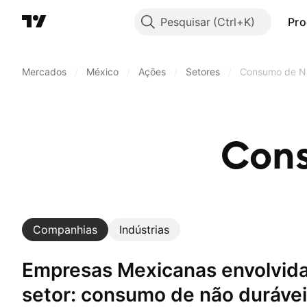
Pesquisar
Pro
Mercados
/
México
/
Ações
/
Setores
/
Consumo de N
Cons
Companhias
Indústrias
Empresas Mexicanas envolvidas em um
setor: consumo de não duráve