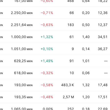
167,00
−0,60%
468
0,64
18,22
XN
MXN
2.250,00
−0,71%
66
0,20
12,36
XN
MXN
2.251,64
−0,63%
183
0,50
12,37
XN
MXN
1.000,00
+1,32%
61
1,40
34,51
XN
MXN
1.051,00
+0,10%
9
0,14
36,27
XN
MXN
629,25
+1,49%
91
1,01
—
XN
MXN
618,00
−0,32%
10
0,06
—
XN
MXN
193,00
−0,58%
483,3 K
1,32
17,48
XN
MXN
193,35
−0,48%
2,57 M
1,20
17,51
XN
MXN
1.065,00
0,00%
252
0,18
22,69
XN
MXN