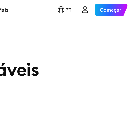
Mais
PT
Começar
áveis