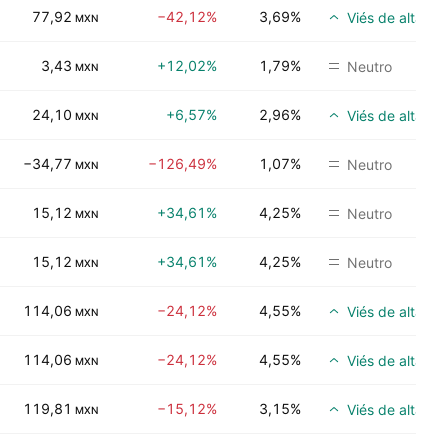
77,92
−42,12%
3,69%
Viés de alta
MXN
3,43
+12,02%
1,79%
Neutro
MXN
24,10
+6,57%
2,96%
Viés de alta
MXN
−34,77
−126,49%
1,07%
Neutro
MXN
15,12
+34,61%
4,25%
Neutro
MXN
15,12
+34,61%
4,25%
Neutro
MXN
114,06
−24,12%
4,55%
Viés de alta
MXN
114,06
−24,12%
4,55%
Viés de alta
MXN
119,81
−15,12%
3,15%
Viés de alta
MXN