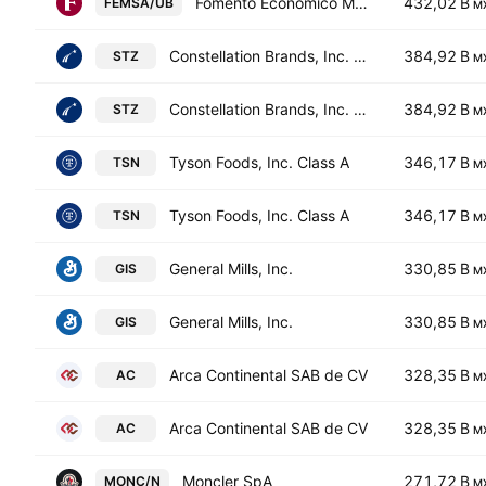
Fomento Economico Mexicano SAB de CV Units Cons. Of 5 ShsB
432,02 B
FEMSA/UB
M
Constellation Brands, Inc. Class A
384,92 B
STZ
M
Constellation Brands, Inc. Class A
384,92 B
STZ
M
Tyson Foods, Inc. Class A
346,17 B
TSN
M
Tyson Foods, Inc. Class A
346,17 B
TSN
M
General Mills, Inc.
330,85 B
GIS
M
General Mills, Inc.
330,85 B
GIS
M
Arca Continental SAB de CV
328,35 B
AC
M
Arca Continental SAB de CV
328,35 B
AC
M
Moncler SpA
271,72 B
MONC/N
M