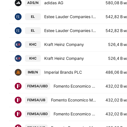
adidas AG
580,08 B
ADS/N
M
Estee Lauder Companies Inc. Class A
542,82 B
EL
M
Estee Lauder Companies Inc. Class A
542,82 B
EL
M
Kraft Heinz Company
526,4 B
KHC
M
Kraft Heinz Company
526,4 B
KHC
M
Imperial Brands PLC
486,06 B
IMB/N
M
Fomento Economico Mexicano SAB de CV Units Cons. Of 1 ShsB And 4 ShsD
432,02 B
FEMSA/UBD
M
Fomento Economico Mexicano SAB de CV Units Cons. Of 5 ShsB
432,02 B
FEMSA/UB
M
Fomento Economico Mexicano SAB de CV Units Cons. Of 1 ShsB And 4 ShsD
432,02 B
FEMSA/UBD
M