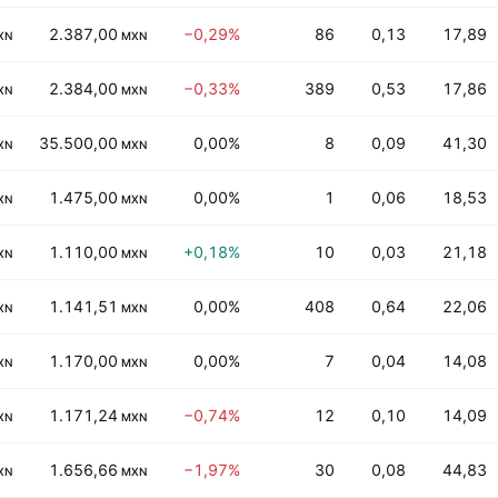
2.387,00
−0,29%
86
0,13
17,89
XN
MXN
2.384,00
−0,33%
389
0,53
17,86
XN
MXN
35.500,00
0,00%
8
0,09
41,30
XN
MXN
1.475,00
0,00%
1
0,06
18,53
XN
MXN
1.110,00
+0,18%
10
0,03
21,18
XN
MXN
1.141,51
0,00%
408
0,64
22,06
XN
MXN
1.170,00
0,00%
7
0,04
14,08
XN
MXN
1.171,24
−0,74%
12
0,10
14,09
XN
MXN
1.656,66
−1,97%
30
0,08
44,83
XN
MXN