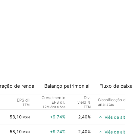
ração de renda
Balanço patrimonial
Fluxo de caixa
Crescimento
Div.
Classificação dos
EPS dil
EPS dil.
yield %
analistas
TTM
12M Ano a Ano
TTM
58,10
+9,74%
2,40%
Viés de alta
MXN
58,10
+9,74%
2,40%
Viés de alta
MXN