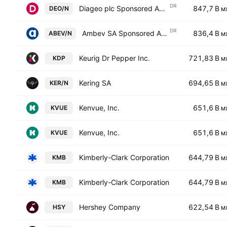
DR
Diageo plc Sponsored ADR
847,7 B
DEO/N
M
DR
Ambev SA Sponsored ADR
836,4 B
ABEV/N
M
Keurig Dr Pepper Inc.
721,83 B
KDP
M
Kering SA
694,65 B
KER/N
M
Kenvue, Inc.
651,6 B
KVUE
M
Kenvue, Inc.
651,6 B
KVUE
M
Kimberly-Clark Corporation
644,79 B
KMB
M
Kimberly-Clark Corporation
644,79 B
KMB
M
Hershey Company
622,54 B
HSY
M