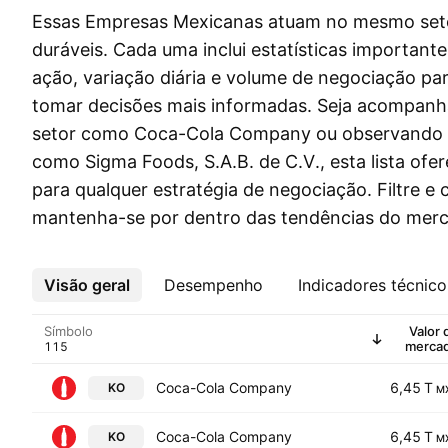
Essas Empresas Mexicanas atuam no mesmo set
duráveis. Cada uma inclui estatísticas importan
ação, variação diária e volume de negociação par
tomar decisões mais informadas. Seja acompanh
setor como Coca-Cola Company ou observando 
como Sigma Foods, S.A.B. de C.V., esta lista ofer
para qualquer estratégia de negociação. Filtre 
mantenha-se por dentro das tendências do merc
Visão geral
Mais
Desempenho
Indicadores técnico
Símbolo
Valor 
merca
Coca-Cola Company
6,45 T
KO
M
Coca-Cola Company
6,45 T
KO
M