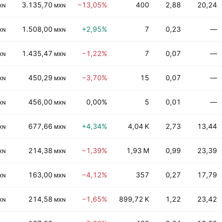
3.135,70
−13,05%
400
2,88
20,24
XN
MXN
1.508,00
+2,95%
7
0,23
—
XN
MXN
1.435,47
−1,22%
7
0,07
—
XN
MXN
450,29
−3,70%
15
0,07
—
XN
MXN
456,00
0,00%
5
0,01
—
XN
MXN
677,66
+4,34%
4,04 K
2,73
13,44
XN
MXN
214,38
−1,39%
1,93 M
0,99
23,39
XN
MXN
163,00
−4,12%
357
0,27
17,79
XN
MXN
214,58
−1,65%
899,72 K
1,22
23,42
XN
MXN