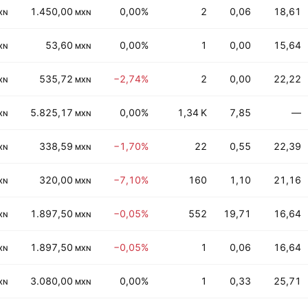
1.450,00
0,00%
2
0,06
18,61
XN
MXN
53,60
0,00%
1
0,00
15,64
XN
MXN
535,72
−2,74%
2
0,00
22,22
XN
MXN
5.825,17
0,00%
1,34 K
7,85
—
XN
MXN
338,59
−1,70%
22
0,55
22,39
XN
MXN
320,00
−7,10%
160
1,10
21,16
XN
MXN
1.897,50
−0,05%
552
19,71
16,64
XN
MXN
1.897,50
−0,05%
1
0,06
16,64
XN
MXN
3.080,00
0,00%
1
0,33
25,71
XN
MXN