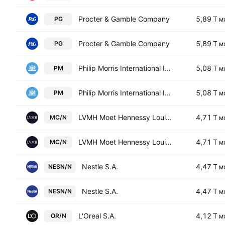
Procter & Gamble Company
5,89 T
PG
M
Procter & Gamble Company
5,89 T
PG
M
Philip Morris International Inc.
5,08 T
PM
M
Philip Morris International Inc.
5,08 T
PM
M
LVMH Moet Hennessy Louis Vuitton SE
4,71 T
MC/N
M
LVMH Moet Hennessy Louis Vuitton SE
4,71 T
MC/N
M
Nestle S.A.
4,47 T
NESN/N
M
Nestle S.A.
4,47 T
NESN/N
M
L'Oreal S.A.
4,12 T
OR/N
M