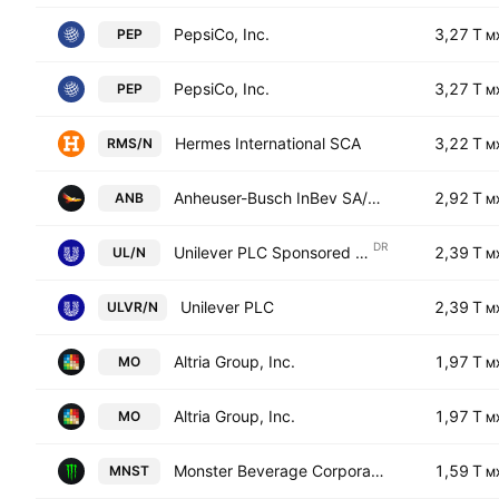
PepsiCo, Inc.
3,27 T
PEP
M
PepsiCo, Inc.
3,27 T
PEP
M
Hermes International SCA
3,22 T
RMS/N
M
Anheuser-Busch InBev SA/NV
2,92 T
ANB
M
DR
Unilever PLC Sponsored ADR
2,39 T
UL/N
M
Unilever PLC
2,39 T
ULVR/N
M
Altria Group, Inc.
1,97 T
MO
M
Altria Group, Inc.
1,97 T
MO
M
Monster Beverage Corporation
1,59 T
MNST
M