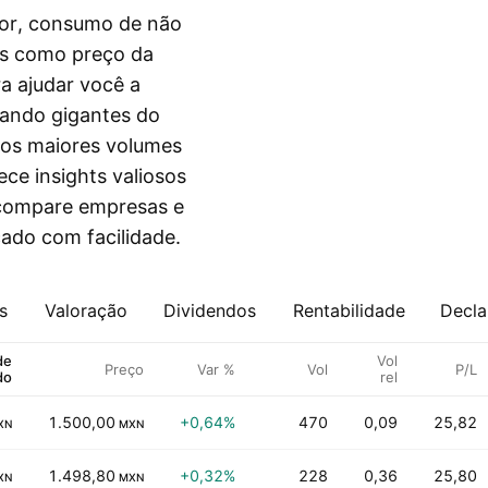
or, consumo de não
tes como preço da
a ajudar você a
ando gigantes do
os maiores volumes
ece insights valiosos
e compare empresas e
ado com facilidade.
s
Valoração
Dividendos
Rentabilidade
Decla
de
Vol
Preço
Var %
Vol
P/L
do
rel
1.500,00
+0,64%
470
0,09
25,82
XN
MXN
1.498,80
+0,32%
228
0,36
25,80
XN
MXN