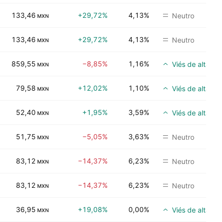
133,46
+29,72%
4,13%
Neutro
MXN
133,46
+29,72%
4,13%
Neutro
MXN
859,55
−8,85%
1,16%
Viés de alta
MXN
79,58
+12,02%
1,10%
Viés de alta
MXN
52,40
+1,95%
3,59%
Viés de alta
MXN
51,75
−5,05%
3,63%
Neutro
MXN
83,12
−14,37%
6,23%
Neutro
MXN
83,12
−14,37%
6,23%
Neutro
MXN
36,95
+19,08%
0,00%
Viés de alta
MXN