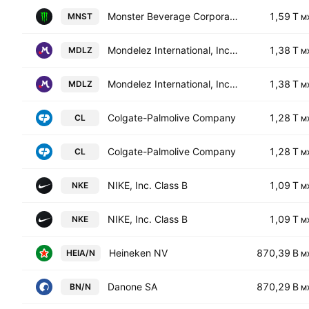
Monster Beverage Corporation
1,59 T
MNST
M
Mondelez International, Inc. Class A
1,38 T
MDLZ
M
Mondelez International, Inc. Class A
1,38 T
MDLZ
M
Colgate-Palmolive Company
1,28 T
CL
M
Colgate-Palmolive Company
1,28 T
CL
M
NIKE, Inc. Class B
1,09 T
NKE
M
NIKE, Inc. Class B
1,09 T
NKE
M
Heineken NV
870,39 B
HEIA/N
M
Danone SA
870,29 B
BN/N
M