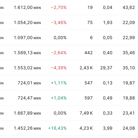
1.612,00
−2,70%
19
0,04
43,62
XN
MXN
1.054,20
−3,46%
75
1,93
22,09
XN
MXN
1.097,00
0,00%
6
0,05
22,99
XN
MXN
1.569,13
−2,64%
442
0,40
35,46
XN
MXN
1.553,02
−4,39%
2,43 K
29,37
35,10
XN
MXN
724,01
+1,11%
547
0,13
19,87
XN
MXN
724,47
+1,04%
597
0,49
19,88
XN
MXN
1.667,89
0,00%
7,49 K
0,33
23,41
XN
MXN
1.452,26
+16,43%
4,23 K
3,99
24,08
XN
MXN