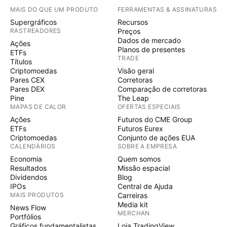
MAIS DO QUE UM PRODUTO
FERRAMENTAS & ASSINATURAS
Supergráficos
Recursos
RASTREADORES
Preços
Dados de mercado
Ações
Planos de presentes
ETFs
TRADE
Títulos
Criptomoedas
Visão geral
Pares CEX
Corretoras
Pares DEX
Comparação de corretoras
Pine
The Leap
MAPAS DE CALOR
OFERTAS ESPECIAIS
Ações
Futuros do CME Group
ETFs
Futuros Eurex
Criptomoedas
Conjunto de ações EUA
CALENDÁRIOS
SOBRE A EMPRESA
Economia
Quem somos
Resultados
Missão espacial
Dividendos
Blog
IPOs
Central de Ajuda
MAIS PRODUTOS
Carreiras
Media kit
News Flow
MERCHAN
Portfólios
Gráficos fundamentalistas
Loja TradingView