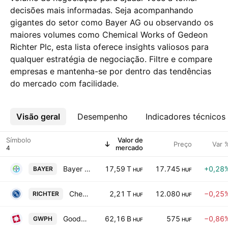
decisões mais informadas. Seja acompanhando
gigantes do setor como Bayer AG ou observando os
maiores volumes como Chemical Works of Gedeon
Richter Plc, esta lista oferece insights valiosos para
qualquer estratégia de negociação. Filtre e compare
empresas e mantenha-se por dentro das tendências
do mercado com facilidade.
Visão geral
Mais
Desempenho
Indicadores técnicos
Símbolo
Valor de
Preço
Var 
mercado
Bayer AG
17,59 T
17.745
+0,28
BAYER
HUF
HUF
Chemical Works of Gedeon Richter Plc
2,21 T
12.080
−0,25
RICHTER
HUF
HUF
Goodwill Pharma Nyrt.
62,16 B
575
−0,86
GWPH
HUF
HUF