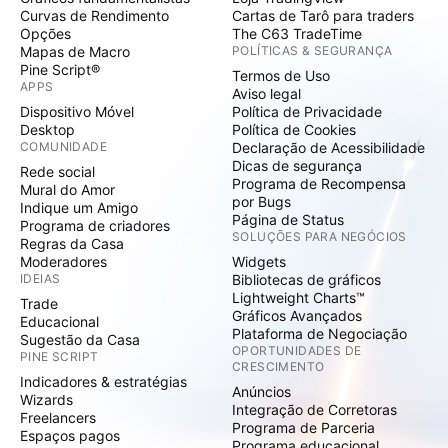
Curvas de Rendimento
Cartas de Tarô para traders
Opções
The C63 TradeTime
Mapas de Macro
POLÍTICAS & SEGURANÇA
Pine Script®
Termos de Uso
APPS
Aviso legal
Dispositivo Móvel
Política de Privacidade
Desktop
Política de Cookies
COMUNIDADE
Declaração de Acessibilidade
Dicas de segurança
Rede social
Programa de Recompensa
Mural do Amor
por Bugs
Indique um Amigo
Página de Status
Programa de criadores
SOLUÇÕES PARA NEGÓCIOS
Regras da Casa
Moderadores
Widgets
IDEIAS
Bibliotecas de gráficos
Lightweight Charts™
Trade
Gráficos Avançados
Educacional
Plataforma de Negociação
Sugestão da Casa
OPORTUNIDADES DE
PINE SCRIPT
CRESCIMENTO
Indicadores & estratégias
Anúncios
Wizards
Integração de Corretoras
Freelancers
Programa de Parceria
Espaços pagos
Programa educacional