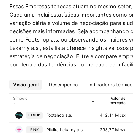
Essas Empresas tchecas atuam no mesmo setor, 
Cada uma inclui estatísticas importantes como p
variação diária e volume de negociação para aju
decisões mais informadas. Seja acompanhando g
como Footshop a.s. ou observando os maiores v
Lekarny a.s., esta lista oferece insights valiosos 
estratégia de negociação. Filtre e compare emp
por dentro das tendências do mercado com facil
Visão geral
Mais
Desempenho
Indicadores técnico
Símbolo
Valor de
mercado
Footshop a.s.
412,11 M
FTSHP
CZK
Pilulka Lekarny a.s.
293,77 M
PINK
CZK