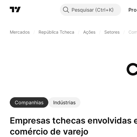
Pesquisar
Pro
Mercados
/
República Tcheca
/
Ações
/
Setores
/
Com
C
Companhias
Indústrias
Empresas tchecas envolvidas em um setor:
comércio de varejo