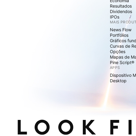
Economia
Resultados
Dividendos
IPOs
MAIS PRODU
News Flow
Portfólios
Gráficos fun
Curvas de R
Opções
Mapas de M
Pine Script®
APPS
Dispositivo 
Desktop