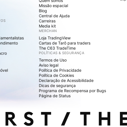
Quem somos
Missão espacial
Blog
Central de Ajuda
TOS
Carreiras
Media kit
MERCHAN
damentalistas
Loja TradingView
endimento
Cartas de Tarô para traders
The C63 TradeTime
acro
POLÍTICAS & SEGURANÇA
Termos de Uso
Aviso legal
Móvel
Política de Privacidade
Política de Cookies
Declaração de Acessibilidade
Dicas de segurança
Programa de Recompensa por Bugs
Página de Status