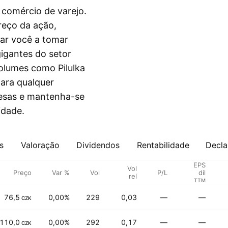
comércio de varejo.
reço da ação,
dar você a tomar
igantes do setor
olumes como Pilulka
para qualquer
resas e mantenha-se
idade.
s
Valoração
Dividendos
Rentabilidade
Decla
EPS
Vol
Preço
Var %
Vol
P/L
dil
rel
TTM
76,5
0,00%
229
0,03
—
—
CZK
110,0
0,00%
292
0,17
—
—
CZK