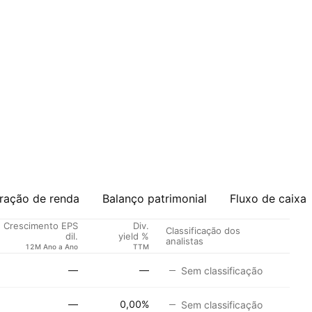
ração de renda
Balanço patrimonial
Fluxo de caixa
Crescimento EPS
Div.
Classificação dos
dil.
yield %
analistas
12M Ano a Ano
TTM
—
—
Sem classificação
—
0,00%
Sem classificação