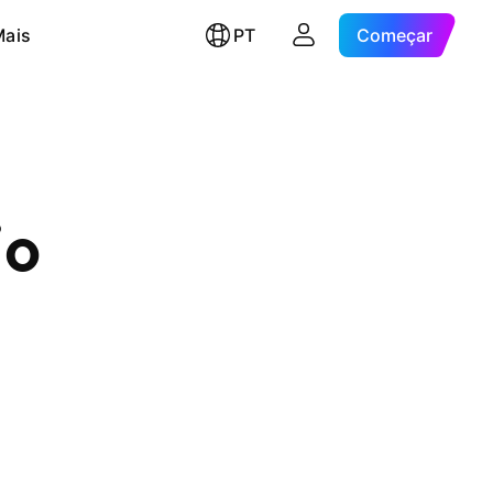
Mais
PT
Começar
jo