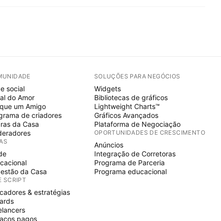
MUNIDADE
SOLUÇÕES PARA NEGÓCIOS
e social
Widgets
al do Amor
Bibliotecas de gráficos
ique um Amigo
Lightweight Charts™
grama de criadores
Gráficos Avançados
ras da Casa
Plataforma de Negociação
eradores
OPORTUNIDADES DE CRESCIMENTO
IAS
Anúncios
de
Integração de Corretoras
cacional
Programa de Parceria
estão da Casa
Programa educacional
E SCRIPT
icadores & estratégias
ards
elancers
aços pagos