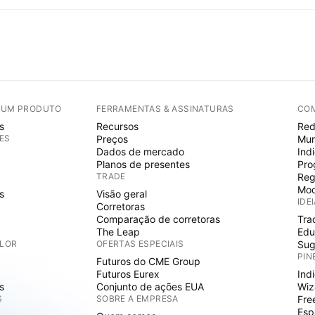
E UM PRODUTO
FERRAMENTAS & ASSINATURAS
CO
s
Recursos
Red
ES
Preços
Mur
Dados de mercado
Ind
Planos de presentes
Pro
TRADE
Reg
Mod
s
Visão geral
IDE
Corretoras
Comparação de corretoras
Tra
The Leap
Edu
ALOR
OFERTAS ESPECIAIS
Sug
PIN
Futuros do CME Group
Futuros Eurex
Ind
s
Conjunto de ações EUA
Wiz
S
SOBRE A EMPRESA
Fre
Esp