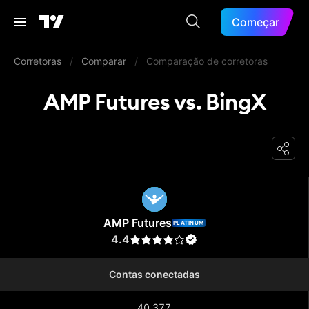
Começar
Corretoras
/
Comparar
/
Comparação de corretoras
AMP Futures vs. BingX
AMP Futures
AMP Futures
PLATINUM
4.4
Contas conectadas
40.377