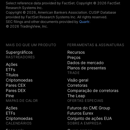
Select reference data provided by FactSet. Copyright © 2026 FactSet
Research Systems Inc.
Copyright © 2026, American Bankers Association. CUSIP Database
provided by FactSet Research Systems Inc. All rights reserved.
SEC filings and other documents provided by
Quartr
.
© 2026 TradingView, Inc.
MAIS DO QUE UM PRODUTO
FERRAMENTAS & ASSINATURAS
Supergráficos
Recursos
RASTREADORES
Preços
Dados de mercado
Ações
Planos de presentes
ETFs
TRADE
Títulos
Criptomoedas
Visão geral
Pares CEX
Corretoras
Pares DEX
Comparação de corretoras
Pine
The Leap
MAPAS DE CALOR
OFERTAS ESPECIAIS
Ações
Futuros do CME Group
ETFs
Futuros Eurex
Criptomoedas
Conjunto de ações EUA
CALENDÁRIOS
SOBRE A EMPRESA