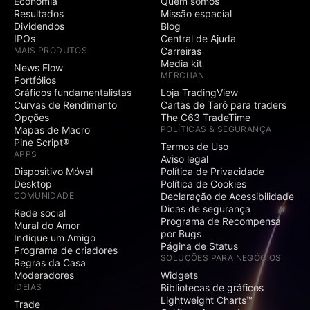
Economia
Quem somos
Resultados
Missão espacial
Dividendos
Blog
IPOs
Central de Ajuda
MAIS PRODUTOS
Carreiras
Media kit
News Flow
MERCHAN
Portfólios
Gráficos fundamentalistas
Loja TradingView
Curvas de Rendimento
Cartas de Tarô para traders
Opções
The C63 TradeTime
Mapas de Macro
POLÍTICAS & SEGURANÇA
Pine Script®
Termos de Uso
APPS
Aviso legal
Dispositivo Móvel
Política de Privacidade
Desktop
Política de Cookies
COMUNIDADE
Declaração de Acessibilidade
Dicas de segurança
Rede social
Programa de Recompensa
Mural do Amor
por Bugs
Indique um Amigo
Página de Status
Programa de criadores
SOLUÇÕES PARA NEGÓCIOS
Regras da Casa
Moderadores
Widgets
IDEIAS
Bibliotecas de gráficos
Lightweight Charts™
Trade