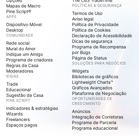
Opções
The C63 TradeTime
Mapas de Macro
POLÍTICAS & SEGURANÇA
Pine Script®
Termos de Uso
APPS
Aviso legal
Dispositivo Móvel
Política de Privacidade
Desktop
Política de Cookies
COMUNIDADE
Declaração de Acessibilidade
Dicas de segurança
Rede social
Programa de Recompensa
Mural do Amor
por Bugs
Indique um Amigo
Página de Status
Programa de criadores
SOLUÇÕES PARA NEGÓCIOS
Regras da Casa
Moderadores
Widgets
IDEIAS
Bibliotecas de gráficos
Lightweight Charts™
Trade
Gráficos Avançados
Educacional
Plataforma de Negociação
Sugestão da Casa
OPORTUNIDADES DE
PINE SCRIPT
CRESCIMENTO
Indicadores & estratégias
Anúncios
Wizards
Integração de Corretoras
Freelancers
Programa de Parceria
Espaços pagos
Programa educacional