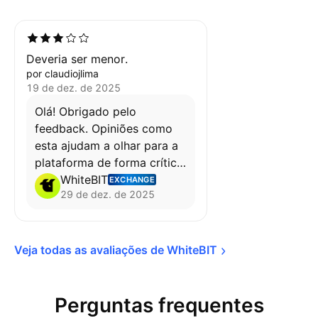
Deveria ser menor.
por claudiojlima
19 de dez. de 2025
Olá! Obrigado pelo
feedback. Opiniões como
esta ajudam a olhar para a
plataforma de forma crítica
e continuar a melhorar.
WhiteBIT
EXCHANGE
29 de dez. de 2025
Caso haja pontos
específicos, vale a pena
partilhar 👍
Veja todas as avaliações de 
WhiteBIT
Perguntas frequentes