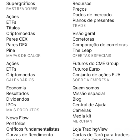
Supergráficos
Recursos
RASTREADORES
Preços
Dados de mercado
Ações
Planos de presentes
ETFs
TRADE
Títulos
Criptomoedas
Visão geral
Pares CEX
Corretoras
Pares DEX
Comparação de corretoras
Pine
The Leap
MAPAS DE CALOR
OFERTAS ESPECIAIS
Ações
Futuros do CME Group
ETFs
Futuros Eurex
Criptomoedas
Conjunto de ações EUA
CALENDÁRIOS
SOBRE A EMPRESA
Economia
Quem somos
Resultados
Missão espacial
Dividendos
Blog
IPOs
Central de Ajuda
MAIS PRODUTOS
Carreiras
Media kit
News Flow
MERCHAN
Portfólios
Gráficos fundamentalistas
Loja TradingView
Curvas de Rendimento
Cartas de Tarô para traders