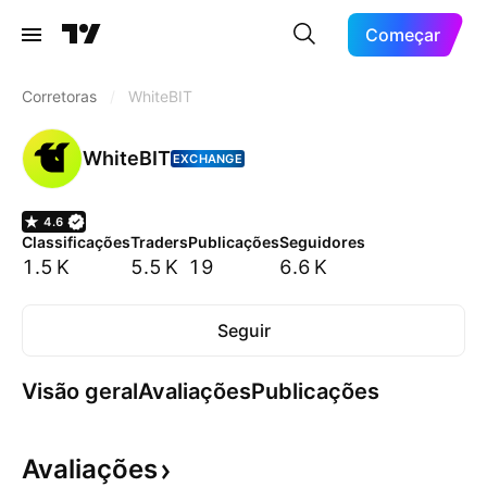
Começar
Corretoras
/
WhiteBIT
WhiteBIT
EXCHANGE
4.6
Classificações
Traders
Publicações
Seguidores
1.5 K
5.5 K
19
6.6 K
Seguir
Visão geral
Avaliações
Publicações
Avaliações